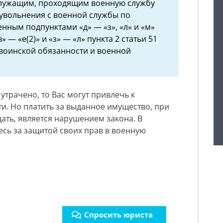
служащим, проходящим военную службу
х увольнения с военной службы по
нным подпунктами «д» — «з», «л» и «м»
» — «е(2)» и «з» — «л» пункта 2 статьи 51
воинской обязанности и военной
утрачено, то Вас могут привлечь к
и. Но платить за выданное имущество, при
дать, является нарушением закона. В
сь за защитой своих прав в военную
Спросить юриста