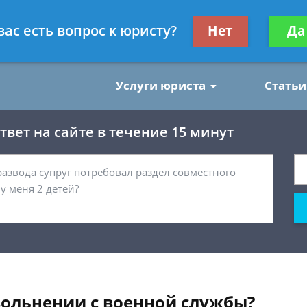
нским делам
Получите консул
вас есть вопрос к юристу?
Нет
Да
бес
Услуги юриста
Статьи
вет на сайте в течение 15 минут
вольнении с военной службы?