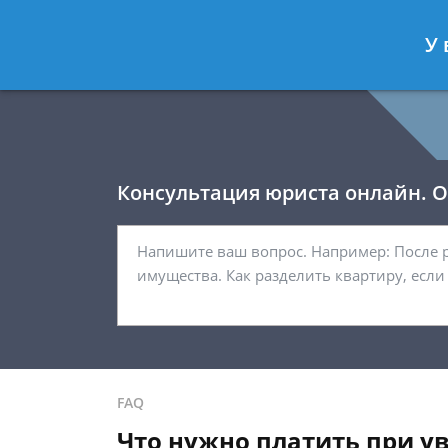
Давыдов Артём
- Юрист по гражда
У 
Спросить юриста
Консультация юриста онлайн. От
FAQ
Что нужно платить при у