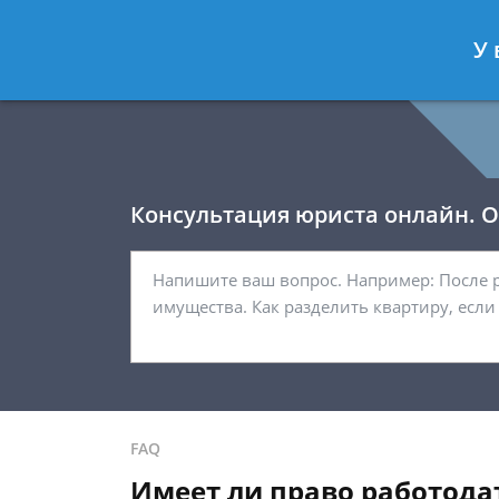
Давыдов Артём
- Юрист по гражда
У 
Спросить юриста
Консультация юриста онлайн. От
FAQ
Имеет ли право работода