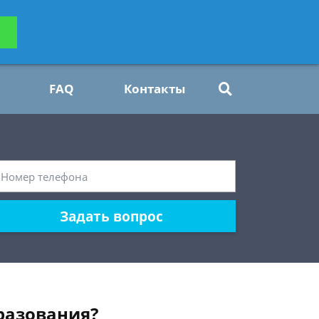
ьтацию
Задать вопрос
платно
FAQ
Контакты
Задать вопрос
разования?