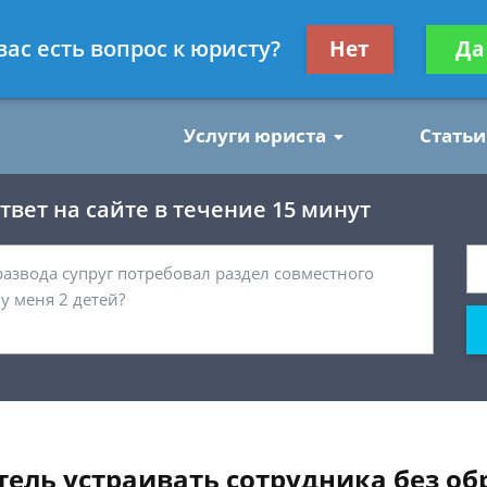
нским делам
Получите консул
вас есть вопрос к юристу?
Нет
Да
бес
Услуги юриста
Статьи
вет на сайте в течение 15 минут
тель устраивать сотрудника без об