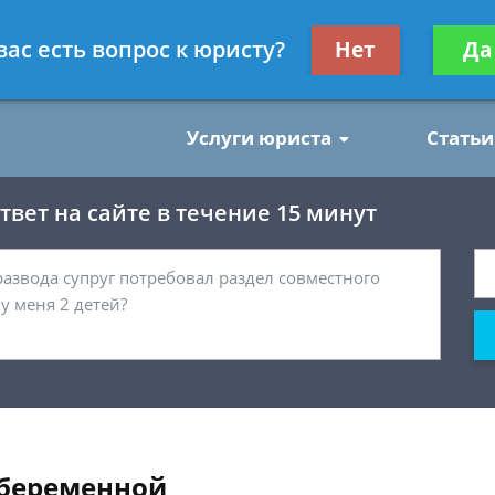
нским делам
Получите консул
вас есть вопрос к юристу?
Нет
Да
бес
Услуги юриста
Статьи
вет на сайте в течение 15 минут
 беременной