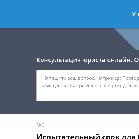
Давыдов Артём
- Юрист по гражда
У 
Спросить юриста
Консультация юриста онлайн. От
FAQ
Испытательный срок для