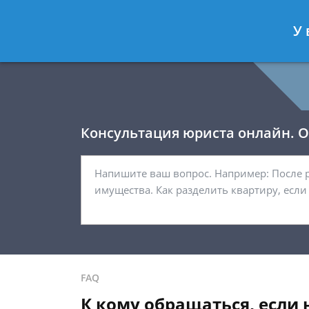
Давыдов Артём
- Юрист по гражда
У 
Спросить юриста
Консультация юриста онлайн. От
FAQ
К кому обращаться, если 