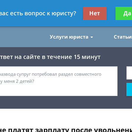
нским делам
Получите консул
вас есть вопрос к юристу?
Нет
Да
бес
Услуги юриста
Статьи
вет на сайте в течение 15 минут
не платят зарплату после увольнен