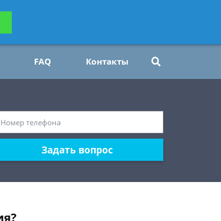
ьтацию
Задать вопрос
платно
FAQ
Контакты
Задать вопрос
ия?