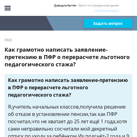
Давыдов Артём
- Юрист по гражданским делам
Спросить юриста
Задать вопрос
FAQ
Как грамотно написать заявление-
претензию в ПФР о перерасчете льготного
педагогического стажа?
Как грамотно написать заявление-претензию
в ПФР о перерасчете льготного
педагогического стажа?
Я,учитель начальных классов,получила решение
об отказе в установлении пенсии,так как ПФР
посчитал,что не хватает до 25 лет ещё 1 года,хотя
сами неправильно сосчитали мой декретный
отпуск по уходу за ребёнком.Их подсчёт-2 года и 9