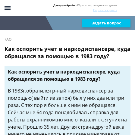
Давыдов Артём
- Юрист по гражданским делам
Спросить юриста
Задать вопрос
FAQ
Как оспорить учет в наркодиспансере, куда
обращался за помощью в 1983 году?
Как оспорить учет в наркодиспансере, куда
обращался за помощью в 1983 году?
В 1983г.обратился р-ный наркодиспансер за
помощью( выйти из запоя) был у них два или три
раза. С тех пор я больше к ним не обращался.
Сейчас мне 64 года понадобилась справка для
работы охранником,но мне отказали т.к. я уних на
учете. Прошло 35 лет. Другая страна,другой век,а
ничего не изменилось в приказе минздрава от