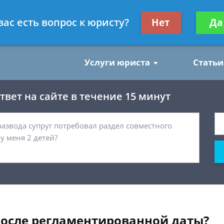
нским делам
Получите консул
вас есть вопрос к юристу?
Нет
Да
бес
Услуги юриста
Статьи
вет на сайте в течение 15 минут
после регламентированной даты?