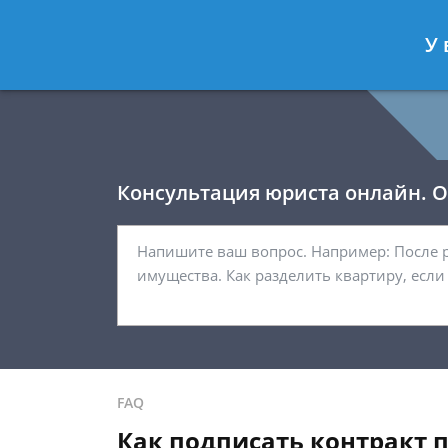
Давыдов Артём
- Юрист по гражда
У 
Спросить юриста
Консультация юриста онлайн. От
FAQ
Как подписать контракт 