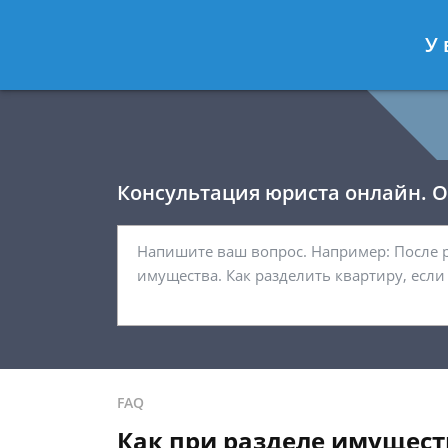
Давыдов Артём
- Юрист по гражда
У 
Спросить юриста
Консультация юриста онлайн. От
FAQ
Как при разделе имущест