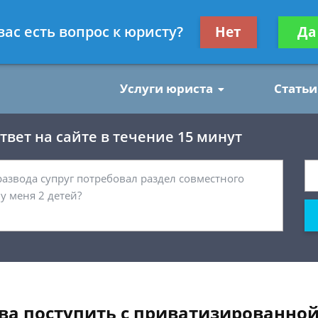
нским делам
Получите консул
вас есть вопрос к юристу?
Нет
Да
бес
Услуги юриста
Статьи
вет на сайте в течение 15 минут
ва поступить с приватизированно