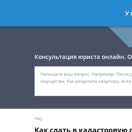
Давыдов Артём
- Юрист по гражда
У 
Спросить юриста
Консультация юриста онлайн. От
FAQ
Как сдать в кадастровую