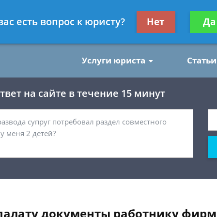
нским делам
Получите консул
вас есть вопрос к юристу?
Нет
Да
бес
Услуги юриста
Статьи
вет на сайте в течение 15 минут
 палату документы работнику фир