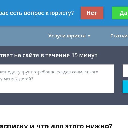
нским делам
Получите консул
вас есть вопрос к юристу?
Нет
Да
бес
Услуги юриста
Статьи
вет на сайте в течение 15 минут
асписку и что для этого нужно?