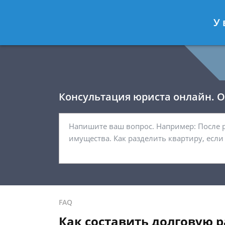
Давыдов Артём
- Юрист по гражда
У 
Спросить юриста
Консультация юриста онлайн. От
FAQ
Как составить долговую р