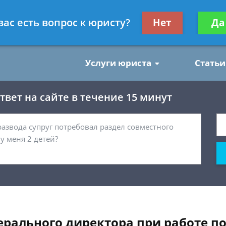
нским делам
Получите консул
вас есть вопрос к юристу?
Нет
Да
бес
Услуги юриста
Статьи
вет на сайте в течение 15 минут
нерального директора при работе п