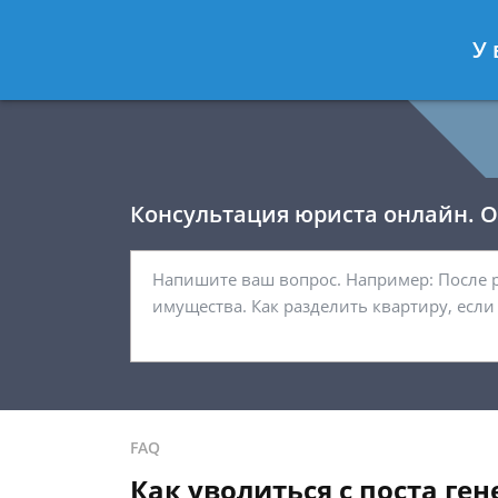
Давыдов Артём
- Юрист по гражда
У 
Спросить юриста
Консультация юриста онлайн. От
FAQ
Как уволиться с поста ге