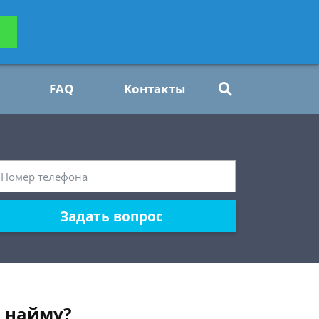
ьтацию
Задать вопрос
платно
FAQ
Контакты
Задать вопрос
о найму?