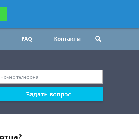
ьтацию
Задать вопрос
платно
FAQ
Контакты
Задать вопрос
отца?