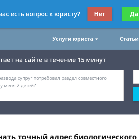
нским делам
Получите консул
вас есть вопрос к юристу?
Нет
Да
бес
Услуги юриста
Статьи
вет на сайте в течение 15 минут
ать точный адрес биологического 