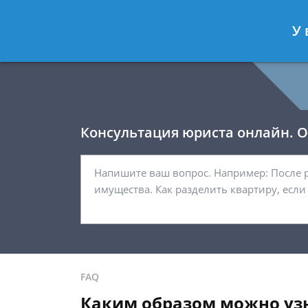
Давыдов Артём
- Юрист по гражда
У 
Спросить юриста
Консультация юриста онлайн. От
FAQ
Каким образом можно узн