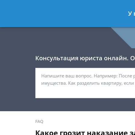
Давыдов Артём
- Юрист по гражда
У 
Спросить юриста
Консультация юриста онлайн. От
FAQ
Какое грозит наказание 