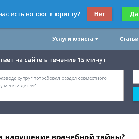
нским делам
Получите консул
вас есть вопрос к юристу?
Нет
Да
бес
Услуги юриста
Статьи
вет на сайте в течение 15 минут
за нарушение врачебной тайны?