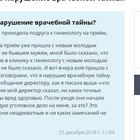
 нарушение врачебной тайны?
 приходила подруга к гинекологу на приём,
и на приём уже пришла с новым молодым
 ее бывшем мужем, мной было сказано, что
не в клинику к гинекологу с новым молодым
 не было сказано. И вот вчера юля пришла с
азговорами, что я нарушаю врачебную тайну.
общения директору, как я писала выше «что
 им мой директор сказал, ни каких точных
бы вред здоровью. После уходя они начали
дую уголовное дело на меня, за это? Это
они неадекватные и ни каких замечаний не
25 декабря 2018 г. 11:04