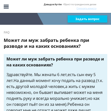
Давыдов Артём
- Юрист по гражданским делам
Спросить юриста
Задать вопрос
FAQ
Может ли муж забрать ребенка при
разводе и на каких основаниях?
Может ли муж забрать ребенка при разводе и
на каких основаниях?
Здравствуйте. Мы женаты 6 лет,есть сын ему 5
лет.На данный момент хочу подать на развод (т.к.
есть другой молодой человек,а жить с мужем
невозможно, он бывает выпивает может на меня
поднять руку и всегда морально унижает,но как
он говорит пьёт он из за меня).Ребенка он
говорит мне не отдаст и может даже лишит