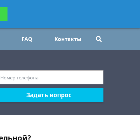
ьтацию
Задать вопрос
платно
FAQ
Контакты
Задать вопрос
ельной?