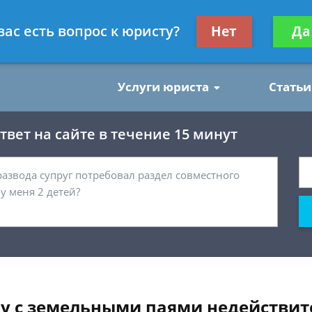
нским делам
Получите консул
вас есть вопрос к юристу?
Нет
Да
бес
Услуги юриста
Статьи
вет на сайте в течение 15 минут
ку с земельными паями недействит