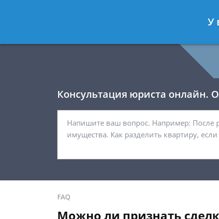
Давыдов Артём
- Юрист по гражда
У 
Спросить юриста
Консультация юриста онлайн. От
FAQ
Можно ли признать сдел