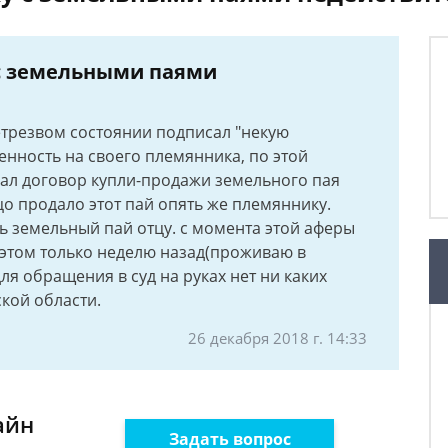
 с земельными паями
нетрезвом состоянии подписал "некую
ренность на своего племянника, по этой
ал договор купли-продажи земельного пая
цо продало этот пай опять же племяннику.
ь земельный пай отцу. с момента этой аферы
б этом только неделю назад(проживаю в
ля обращения в суд на руках нет ни каких
кой области.
26 декабря 2018 г. 14:33
айн
Задать вопрос