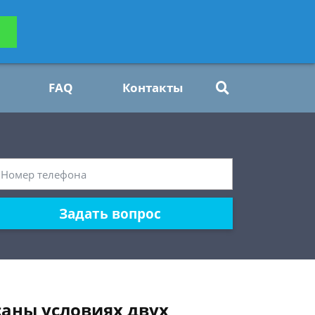
ьтацию
Задать вопрос
платно
FAQ
Контакты
Задать вопрос
аны условиях двух