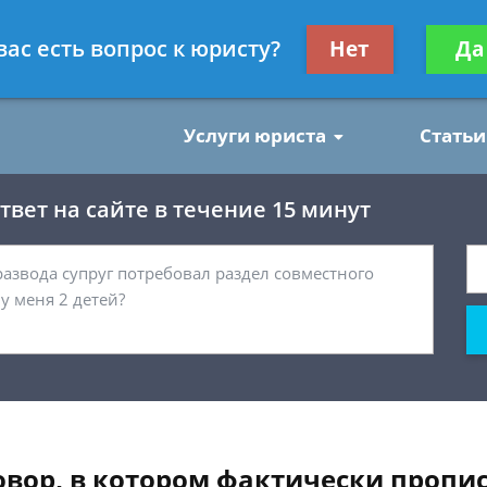
нским делам
Получите консул
вас есть вопрос к юристу?
Нет
Да
бес
Услуги юриста
Статьи
вет на сайте в течение 15 минут
вор, в котором фактически пропис