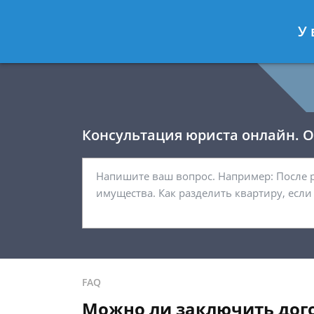
Давыдов Артём
- Юрист по гражда
У 
Спросить юриста
Консультация юриста онлайн. От
FAQ
Можно ли заключить дого