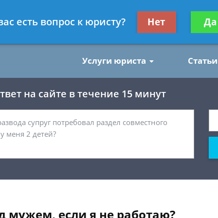
нским делам
Получите консул
вас есть вопрос к юристу?
Нет
Да
бес
Услуги юриста
Статьи
вет на сайте в течение 15 минут
д мужем, если я не работаю?