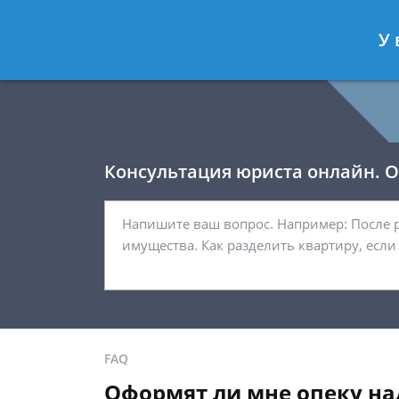
Давыдов Артём
- Юрист по гражда
У 
Спросить юриста
Консультация юриста онлайн. От
FAQ
Оформят ли мне опеку на