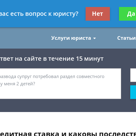
нским делам
Получите консул
вас есть вопрос к юристу?
Нет
Да
бес
Услуги юриста
Статьи
вет на сайте в течение 15 минут
едитная ставка и каковы последст