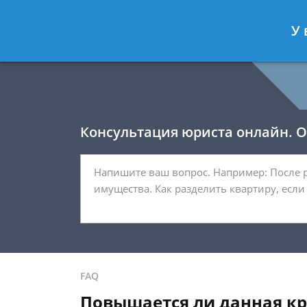
Давыдов Артём
- Юрист по гражда
У 
Спросить юриста
Консультация юриста онлайн. От
FAQ
Повышается ли данная кр