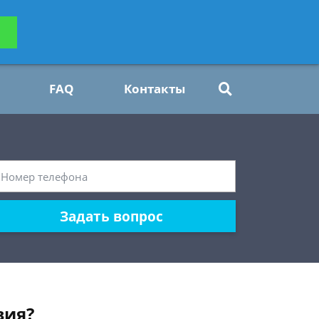
ьтацию
Задать вопрос
платно
FAQ
Контакты
Задать вопрос
вия?