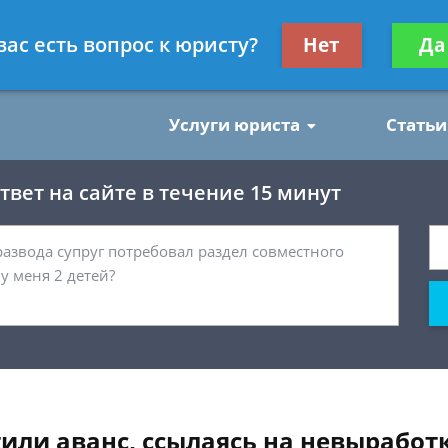
нским делам
Получите консул
вас есть вопрос к юристу?
Нет
Да
бес
Услуги юриста
Статьи
вет на сайте в течение 15 минут
или аванс, ссылаясь на невыработк