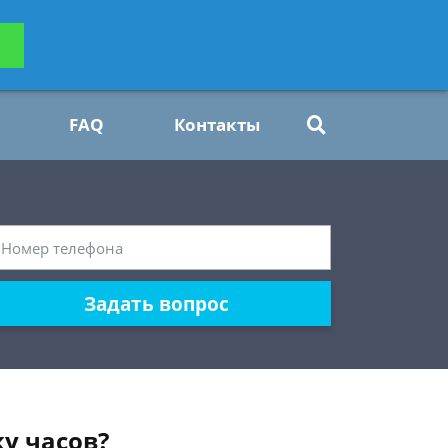
ьтацию
Задать вопрос
платно
FAQ
Контакты
Задать вопрос
у часов?