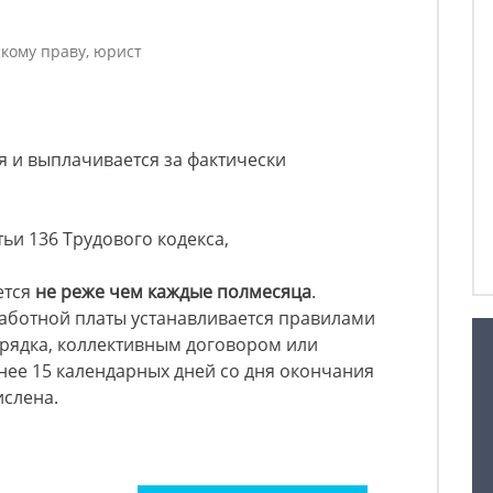
кому праву, юрист
я и выплачивается за фактически
тьи 136 Трудового кодекса,
ется
не реже чем каждые полмесяца
.
работной платы устанавливается правилами
орядка, коллективным договором или
нее 15 календарных дней со дня окончания
ислена.