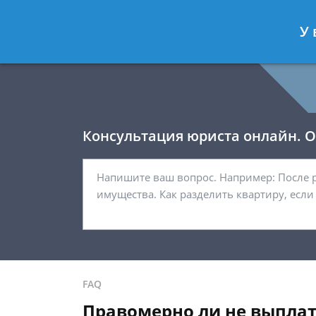
Давыдов Артём
- Юрист по гражда
У 
Спросить юриста
Консультация юриста онлайн. От
FAQ
Правомерно ли не выплат