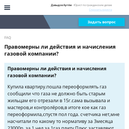
Давыдов Артём
- Юрист по гражданским делам
Спросить юриста
Задать вопрос
FAQ
Правомерны ли действия и начисления
газовой компании?
Правомерны ли действия и начисления
газовой компании?
Купила квартиру.пошла переоформлять газ
сообщили что газа не должно быть старым
жильцам его отрезали в 15г.сама вызывала и
мастеров,и контролёров,в итоге кое как газ
переоформила,спустя пол года. счетчика нет,мне
насчитали по какому то нормативу за 3месяца
23000р. за 1 чел за 1газ плиту.Плюс заставляют