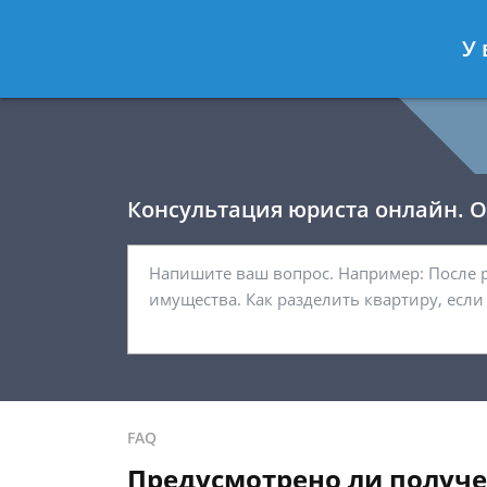
Давыдов Артём
- Юрист по гражда
У 
Спросить юриста
Консультация юриста онлайн. От
FAQ
Предусмотрено ли получе