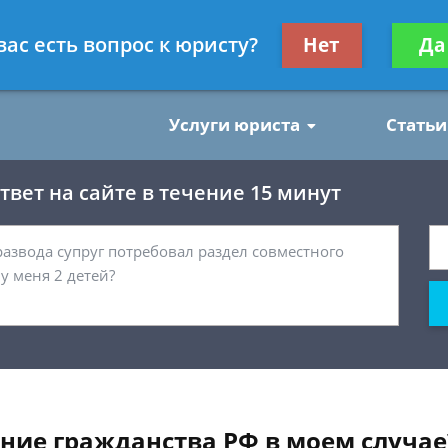
нским делам
Получите консул
вас есть вопрос к юристу?
Нет
Да
бес
Услуги юриста
Статьи
вет на сайте в течение 15 минут
ние гражданства РФ в моем случае