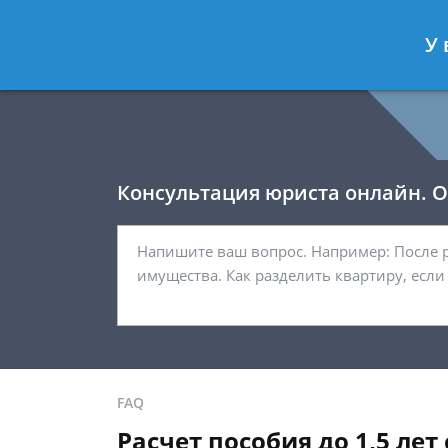
Давыдов Артём
- Юрист по гражда
У 
Спросить юриста
Консультация юриста онлайн. От
FAQ
Расчет пособия до 1,5 лет