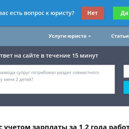
нским делам
Получите консул
вас есть вопрос к юристу?
Нет
Да
бес
Услуги юриста
Статьи
вет на сайте в течение 15 минут
 с учетом зарплаты за 1,2 года рабо