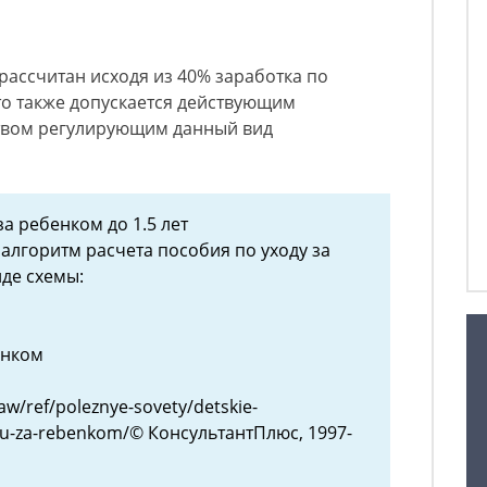
ассчитан исходя из 40% заработка по
то также допускается действующим
твом регулирующим данный вид
за ребенком до 1.5 лет
алгоритм расчета пособия по уходу за
иде схемы:
енком
aw/ref/poleznye-sovety/detskie-
du-za-rebenkom/© КонсультантПлюс, 1997-