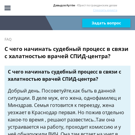
Давыдов Артём
- Юрист по гражданским делам
Спросить юриста
Задать вопрос
FAQ
С чего начинать судебный процесс в связи
с халатностью врачей СПИД-центра?
С чего начинать судебный процесс в связи с
халатностью врачей СПИД-центра?
Добрый день. Посоветуйте,как быть в данной
ситуации. В деле муж, его жена, однофамилец и
Минздрав. Семья готовится к переезду, жена
уезжает в Краснодар первая. Но пожив отдельно
какое-то время , решают развестись..Там она
устраивается на работу, проходит комиссию и у
неё обнаружили ВИЧ. Она там встает на учет в