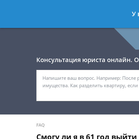
Давыдов Артём
- Юрист по гражда
У 
Спросить юриста
Консультация юриста онлайн. От
FAQ
Смогу ли я в 61 год выйти