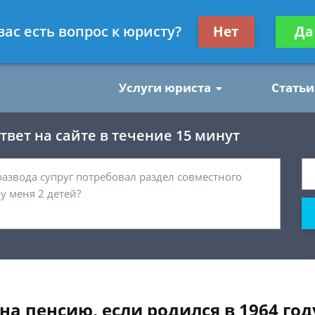
нским делам
Получите консул
вас есть вопрос к юристу?
Нет
Да
бес
Услуги юриста
Статьи
вет на сайте в течение 15 минут
 на пенсию, если родился в 1964 год