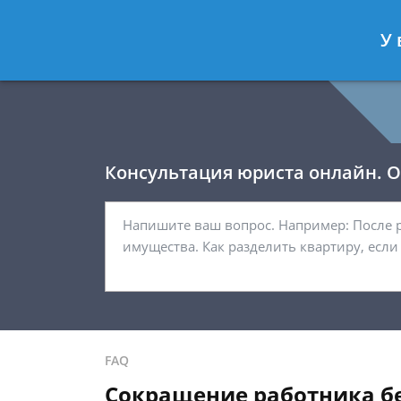
Давыдов Артём
- Юрист по гражда
У 
Спросить юриста
Консультация юриста онлайн. От
FAQ
Сокращение работника б