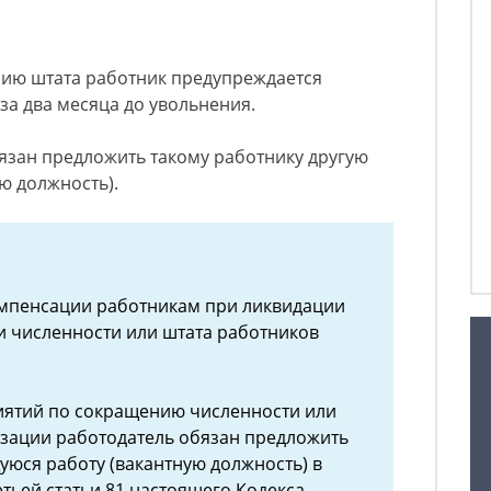
ию штата работник предупреждается
за два месяца до увольнения.
язан предложить такому работнику другую
ю должность).
компенсации работникам при ликвидации
 численности или штата работников
ятий по сокращению численности или
изации работодатель обязан предложить
юся работу (вакантную должность) в
етьей статьи 81 настоящего Кодекса.