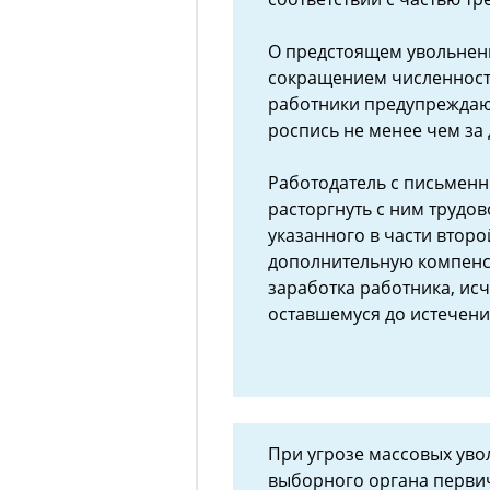
О предстоящем увольнени
сокращением численност
работники предупреждаю
роспись не менее чем за 
Работодатель с письменн
расторгнуть с ним трудов
указанного в части второ
дополнительную компенс
заработка работника, и
оставшемуся до истечени
При угрозе массовых уво
выборного органа перви