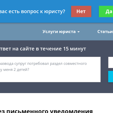
нским делам
Получите консул
вас есть вопрос к юристу?
Нет
Да
бес
Услуги юриста
Статьи
вет на сайте в течение 15 минут
ез письменного уведомления