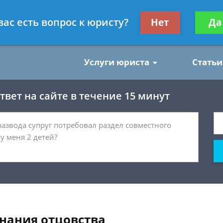
нским делам
Получите консул
вас есть вопрос к юристу?
Нет
Да
бес
Услуги юриста
Статьи
вет на сайте в течение 15 минут
нания отцовства