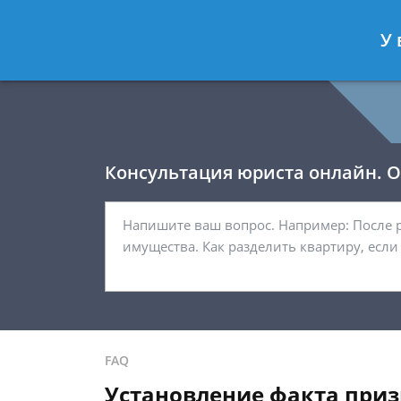
Давыдов Артём
- Юрист по гражда
У 
Спросить юриста
Консультация юриста онлайн. От
FAQ
Установление факта приз